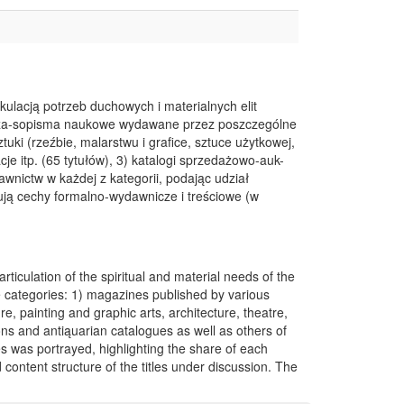
ulacją potrzeb duchowych i materialnych elit
1) cza-sopisma naukowe wydawane przez poszczególne
ki (rzeźbie, malarstwu i grafice, sztuce użytkowej,
cje itp. (65 tytułów), 3) katalogi sprzedażowo-auk-
wnictw w każdej z kategorii, podając udział
ują cechy formalno-wydawnicze i treściowe (w
ticulation of the spiritual and material needs of the
ee categories: 1) magazines published by various
re, painting and graphic arts, architecture, theatre,
tions and antiąuarian catalogues as well as others of
ies was portrayed, highlighting the share of each
content structure of the titles under discussion. The