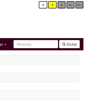
A
A
A
A+
A++
age
Szukaj