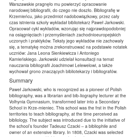
Warszawskie pragnęło mu powierzyć opracowanie
narodowej bibliografii, do czego nie doszło. Bibliografię w
Krzemieńcu, jako przedmiot nadobowiązkowy, przez cały
czas istnienia szkoły wykładał bibliotekarz Paweł Jarkowski.
Opracował cykl wykładów, wzorując się najprawdopodobniej
na osiągnięciach i przemyśleniach zachodnioeuropejskich
uczonych i praktyków. Teksty jego wykładów nie zachowały
się, a tematykę można zrekonstruować na podstawie notatek
uczniów: Jana Leona Sienkiewicza i Antoniego
Kamieńskiego. Jarkowski udzielał konsultacji na temat
nauczania bibliografii Joachimowi Lelewelowi, a także
wychował grono znaczących bibliotekarzy i bibliografów.
Summary
Paweł Jarkowski, who is recognized as a pioneer of Polish
bibliography, was a librarian and bib-liography lecturer at the
Volhynia Gymnasium, transformed later into a Secondary
School in Krze-mieniec. This school was the frst in the Polish
territories to teach bibliography, at the time perceived as
bibliology. The subject was introduced due to the initiative of
the school’s founder Tadeusz Czacki – a bibliophile and
owner of an extensive library. In 1808, Czacki was selected