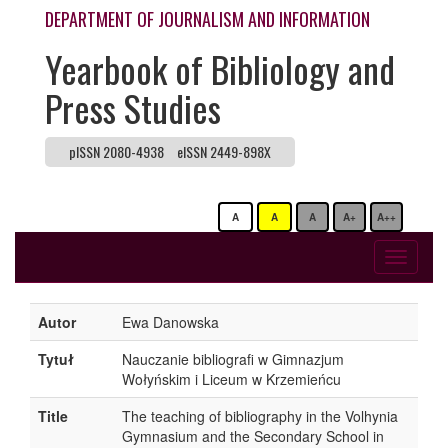
DEPARTMENT OF JOURNALISM AND INFORMATION
Yearbook of Bibliology and
Press Studies
pISSN 2080-4938
eISSN 2449-898X
A
A
A
A+
A++
Toggle
navigati
Autor
Ewa Danowska
Tytuł
Nauczanie bibliografi w Gimnazjum
Wołyńskim i Liceum w Krzemieńcu
Title
The teaching of bibliography in the Volhynia
Gymnasium and the Secondary School in