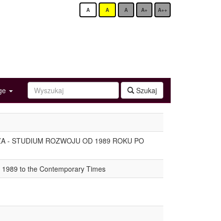
A
A
A
A+
A++
age
Szukaj
A - STUDIUM ROZWOJU OD 1989 ROKU PO
m 1989 to the Contemporary Times