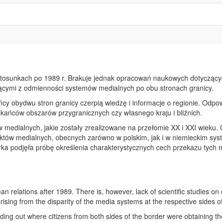
 stosunkach po 1989 r. Brakuje jednak opracowań naukowych dotycząc
ącymi z odmienności systemów medialnych po obu stronach granicy.
cy obydwu stron granicy czerpią wiedzę i informacje o regionie. Odp
zkańców obszarów przygranicznych czy własnego kraju i bliźnich.
tów medialnych, jakie zostały zrealizowane na przełomie XX i XXI wiek
ojektów medialnych, obecnych zarówno w polskim, jak i w niemieckim 
rka podjęła próbę określenia charakterystycznych cech przekazu tych 
an relations after 1989. There is, however, lack of scientific studies 
 arising from the disparity of the media systems at the respective sides o
inding out where citizens from both sides of the border were obtaining t