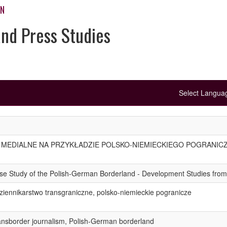
ON
and Press Studies
Select Langu
MEDIALNE NA PRZYKŁADZIE POLSKO-NIEMIECKIEGO POGRANICZ
ase Study of the Polish-German Borderland - Development Studies fro
iennikarstwo transgraniczne, polsko-niemieckie pogranicze
ransborder journalism, Polish-German borderland