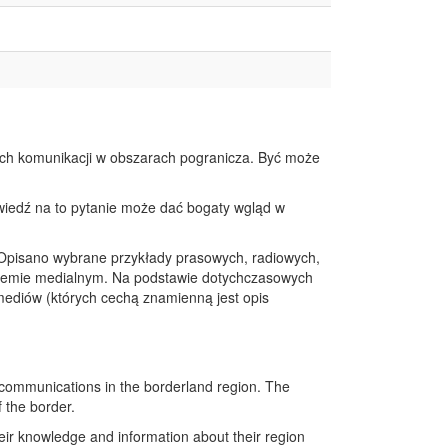
ych komunikacji w obszarach pogranicza. Być może
owiedź na to pytanie może dać bogaty wgląd w
u. Opisano wybrane przykłady prasowych, radiowych,
systemie medialnym. Na podstawie dotychczasowych
mediów (których cechą znamienną jest opis
on communications in the borderland region. The
f the border.
heir knowledge and information about their region