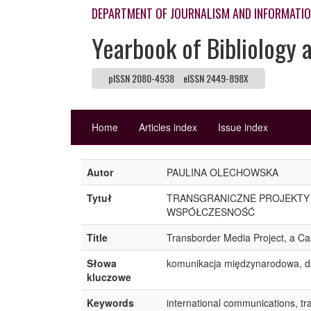
DEPARTMENT OF JOURNALISM AND INFORMATI
Yearbook of Bibliology 
pISSN 2080-4938
eISSN 2449-898X
Home
Articles index
Issue index
Autor
PAULINA OLECHOWSKA
Tytuł
TRANSGRANICZNE PROJEKTY 
WSPÓŁCZESNOŚĆ
Title
Transborder Media Project, a C
Słowa
komunikacja międzynarodowa, dz
kluczowe
Keywords
international communications, t