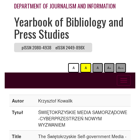
DEPARTMENT OF JOURNALISM AND INFORMATION
Yearbook of Bibliology and
Press Studies
pISSN 2080-4938
eISSN 2449-898X
A
A
A
A+
A++
Toggle
navigati
Autor
Krzysztof Kowalik
Tytuł
ŚWIĘTOKRZYSKIE MEDIA SAMORZĄDOWE
-CYBERPRZESTRZEŃ NOWYM
WYZWANIEM
Title
The Świętokrzyskie Self-government Media -