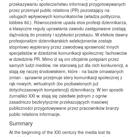
przekazywaniu społeczeństwu informacji przygotowywanych
przez przemysł public relations (PR) pozostający na
usługach wpływowych komunikatorów (władza polityczna,
lobbies itd.). Równocześnie upada etos profesji dziennikarza,
a klasyczne reguły uprawiania zawodu zastępowane zostają
dążnością do prostoty i szybkości przekazu. W efekcie dawny
profesjonalizm dziennikarskich selekcjonerów zostaje
stopniowo wypierany przez zawodową sprawność innych
specjalistów w dziedzinie komunikacji społecznej: fachowców
w dziedzinie PR. Mimo iż są oni oficjalnie potępiani przez
samych ludzi mediów, nie stanowią już dla nich konkurencji, a
stają się raczej środowiskiem, które - na bazie omawianych
zmian - sprawnie przejmuje stery komunikacji społecznej z
rąk nowych, wirtualnych (bo pozbawionych już
dotychczasowych kompetencji) dziennikarzy. W ten sposób
żurnaliści XXI w. stają się zaledwie jednym z ogniw
zasadniczo bezkrytycznie przekazujących masowej
publiczności przygotowywane przez pracowników branży
public relations informacje.
Summary
At the beginning of the XXI century the media lost its