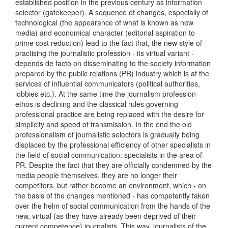
established position in the previous century as information
selector (gatekeeper). A sequence of changes, especially of
technological (the appearance of what is known as new
media) and economical character (editorial aspiration to
prime cost reduction) lead to the fact that, the new style of
practising the journalistic profession - its virtual variant -
depends de facto on disseminating to the society information
prepared by the public relations (PR) industry which is at the
services of influential communicators (political authorities,
lobbies etc.). At the same time the journalism profession
ethos is declining and the classical rules governing
professional practice are being replaced with the desire for
simplicity and speed of transmission. In the end the old
professionalism of journalistic selectors is gradually being
displaced by the professional efficiency of other specialists in
the field of social communication: specialists in the area of
PR. Despite the fact that they are officially condemned by the
media people themselves, they are no longer their
competitors, but rather become an environment, which - on
the basis of the changes mentioned - has competently taken
over the helm of social communication from the hands of the
new, virtual (as they have already been deprived of their
current competence) journalists. This way, journalists of the