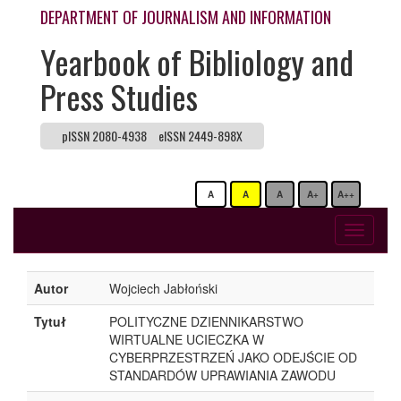
DEPARTMENT OF JOURNALISM AND INFORMATION
Yearbook of Bibliology and
Press Studies
pISSN 2080-4938
eISSN 2449-898X
A
A
A
A+
A++
Toggle
navigati
Autor
Wojciech Jabłoński
Tytuł
POLITYCZNE DZIENNIKARSTWO
WIRTUALNE UCIECZKA W
CYBERPRZESTRZEŃ JAKO ODEJŚCIE OD
STANDARDÓW UPRAWIANIA ZAWODU