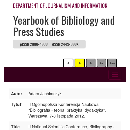
DEPARTMENT OF JOURNALISM AND INFORMATION
Yearbook of Bibliology and
Press Studies
pISSN 2080-4938
eISSN 2449-898X
A
A
A
A+
A++
Toggle
navigati
Autor
Adam Jachimczyk
Tytuł
II Ogólnopolska Konferencja Naukowa
"Bibliografia - teoria, praktyka, dydaktyka",
Warszawa, 7-8 listopada 2012.
Title
II National Scientific Conference, Bibliography -