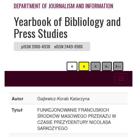
DEPARTMENT OF JOURNALISM AND INFORMATION
Yearbook of Bibliology and
Press Studies
pISSN 2080-4938
eISSN 2449-898X
A
A
A
A+
A++
Toggle
navigati
Autor
Gajlewicz-Korab Katarzyna
Tytuł
FUNKCJONOWANIE FRANCUSKICH
ŚRODKÓW MASOWEGO PRZEKAZU W
CZASIE PREZYDENTURY NICOLASA
SARKOZY'EGO