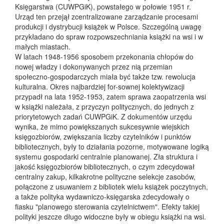
Księgarstwa (CUWPGiK), powstałego w połowie 1951 r.
Urząd ten przejął zcentralizowane zarządzanie procesami
produkcji i dystrybucji książek w Polsce. Szczególną uwagę
przykładano do spraw rozpowszechniania książki na wsi i w
małych miastach.
W latach 1948-1956 sposobem przekonania chłopów do
nowej władzy i dokonywanych przez nią przemian
społeczno-gospodarczych miała być także tzw. rewolucja
kulturalna. Okres najbardziej for-sownej kolektywizacji
przypadł na lata 1952-1953, zatem sprawa zaopatrzenia wsi
w książki należała, z przyczyn politycznych, do jednych z
priorytetowych zadań CUWPGiK. Z dokumentów urzędu
wynika, że mimo powiększanych sukcesywnie wiejskich
księgozbiorów, zwiększania liczby czytelników i punktów
bibliotecznych, były to działania pozorne, motywowane logiką
systemu gospodarki centralnie planowanej. Zła struktura i
jakość księgozbiorów bibliotecznych, o czym zdecydował
centralny zakup, kilkakrotne polityczne selekcje zasobów,
połączone z usuwaniem z bibliotek wielu książek poczytnych,
a także polityka wydawniczo-księgarska zdecydowały o
fiasku "planowego sterowania czytelnictwem". Efekty takiej
polityki jeszcze długo widoczne były w obiegu książki na wsi.