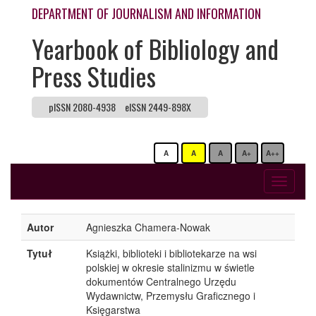
DEPARTMENT OF JOURNALISM AND INFORMATION
Yearbook of Bibliology and
Press Studies
pISSN 2080-4938
eISSN 2449-898X
A
A
A
A+
A++
Toggle
navigati
Autor
Agnieszka Chamera-Nowak
Tytuł
Książki, biblioteki i bibliotekarze na wsi
polskiej w okresie stalinizmu w świetle
dokumentów Centralnego Urzędu
Wydawnictw, Przemysłu Graficznego i
Księgarstwa