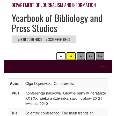
DEPARTMENT OF JOURNALISM AND INFORMATION
Yearbook of Bibliology and
Press Studies
pISSN 2080-4938
eISSN 2449-898X
A
A
A
A+
A++
Toggle
navigati
Autor
Olga Dąbrowska-Cendrowska
Tytuł
Konferencja naukowa "Główne nurty w literaturze
XX i XXI wieku a dziennikarstwo. Kraków 20-21
kwietnia 2010
Title
Scientific conference "The main trends of