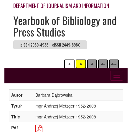
DEPARTMENT OF JOURNALISM AND INFORMATION
Yearbook of Bibliology and
Press Studies
pISSN 2080-4938
eISSN 2449-898X
A
A
A
A+
A++
Toggle
navigati
Autor
Barbara Dąbrowska
Tytuł
mgr Andrzej Metzger 1952-2008
Title
mgr Andrzej Metzger 1952-2008
Pdf