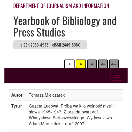
DEPARTMENT OF JOURNALISM AND INFORMATION
Yearbook of Bibliology and
Press Studies
pISSN 2080-4938
eISSN 2449-898X
A
A
A
A+
A++
Toggle
navigati
Autor
Tomasz Mielczarek
Tytuł
Gazeta Ludowa. Próba walki o wolność myśli i
słowa 1945-1947. Z przedmową prof.
Władysława Bartoszewskiego, Wydawnictwo
Adam Marszałek, Toruń 2007