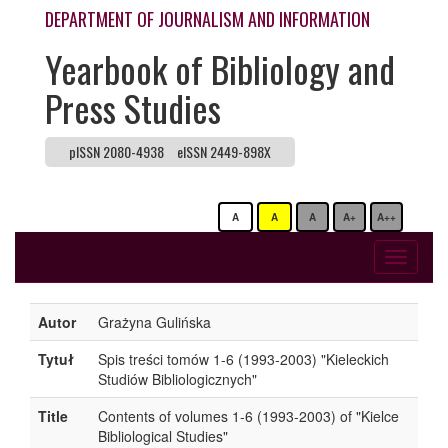
DEPARTMENT OF JOURNALISM AND INFORMATION
Yearbook of Bibliology and
Press Studies
pISSN 2080-4938
eISSN 2449-898X
A
A
A
A+
A++
Toggle
navigati
Autor
Grażyna Gulińska
Tytuł
Spis treści tomów 1-6 (1993-2003) "Kieleckich
Studiów Bibliologicznych"
Title
Contents of volumes 1-6 (1993-2003) of "Kielce
Bibliological Studies"