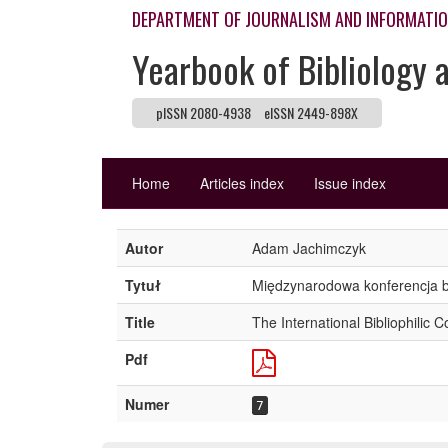
DEPARTMENT OF JOURNALISM AND INFORMATI
Yearbook of Bibliology 
pISSN 2080-4938
eISSN 2449-898X
Home
Articles index
Issue index
Autor
Adam Jachimczyk
Tytuł
Międzynarodowa konferencja bib
Title
The International Bibliophilic
Pdf
Numer
7