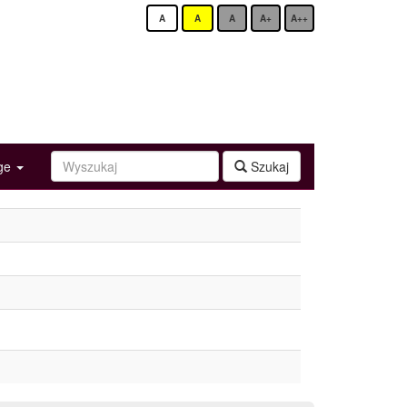
A
A
A
A+
A++
age
Szukaj