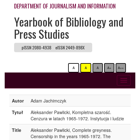
DEPARTMENT OF JOURNALISM AND INFORMATION
Yearbook of Bibliology and
Press Studies
pISSN 2080-4938
eISSN 2449-898X
A
A
A
A+
A++
Toggle
navigati
Autor
Adam Jachimczyk
Tytuł
Aleksander Pawlicki, Kompletna szarość.
Cenzura w latach 1965-1972. Instytucja i ludzie
Title
Aleksander Pawlicki, Complete greyness.
Censorship in the years 1965-1972. The