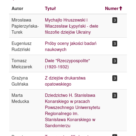
Autor
Tytuł
Numer
Mirosława
Mychajło Hruszewski i
3
Papierzyńska-
Wiaczesław Łypyński - dwie
Turek
filozofie dziejów Ukrainy
Eugeniusz
Próby oceny jakości badań
3
Rudziński
naukowych
Tomasz
Dwie "Rzeczypospolite"
3
Mielczarek
(1920-1932)
Grażyna
Z dziejów drukarstwa
3
Gulińska
opatowskiego
Marta
Dziedzictwo H. Stanisława
3
Meducka
Konarskiego w pracach
Powszechnego Uniwersytetu
Regionalnego im.
Stanisława Konarskiego w
Sandomierzu