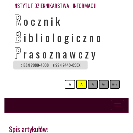
INSTYTUT DZIENNIKARSTWA I INFORMACJI
R
ocznik
B
ibliologiczno
P
rasoznawczy
pISSN 2080-4938
eISSN 2449-898X
A
A
A
A+
A++
Toggle
navigati
Spis artykułów: