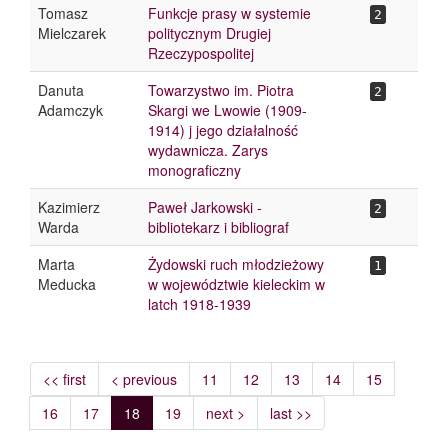
Tomasz
Funkcje prasy w systemie
2
Mielczarek
politycznym Drugiej
Rzeczypospolitej
Danuta
Towarzystwo im. Piotra
2
Adamczyk
Skargi we Lwowie (1909-
1914) j jego działalność
wydawnicza. Zarys
monograficzny
Kazimierz
Paweł Jarkowski -
2
Warda
bibliotekarz i bibliograf
Marta
Żydowski ruch młodzieżowy
1
Meducka
w województwie kieleckim w
latch 1918-1939
<< first
< previous
11
12
13
14
15
16
17
18
19
next >
last >>