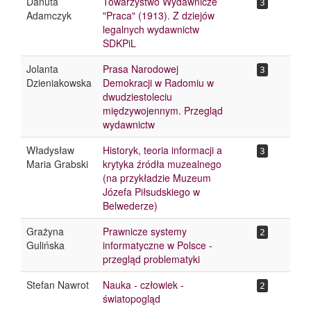
Danuta
Towarzystwo Wydawnicze
3
Adamczyk
"Praca" (1913). Z dziejów
legalnych wydawnictw
SDKPiL
Jolanta
Prasa Narodowej
3
Dzieniakowska
Demokracji w Radomiu w
dwudziestoleciu
międzywojennym. Przegląd
wydawnictw
Władysław
Historyk, teoria informacji a
3
Maria Grabski
krytyka źródła muzealnego
(na przykładzie Muzeum
Józefa Piłsudskiego w
Belwederze)
Grażyna
Prawnicze systemy
2
Gulińska
informatyczne w Polsce -
przegląd problematyki
Stefan Nawrot
Nauka - człowiek -
2
światopogląd