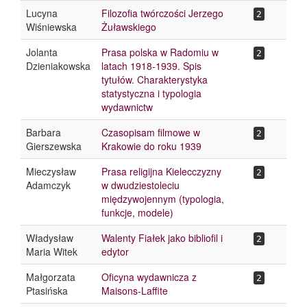
Lucyna
Filozofia twórczości Jerzego
2
Wiśniewska
Żuławskiego
Jolanta
Prasa polska w Radomiu w
2
Dzieniakowska
latach 1918-1939. Spis
tytułów. Charakterystyka
statystyczna i typologia
wydawnictw
Barbara
Czasopisam filmowe w
2
Gierszewska
Krakowie do roku 1939
Mieczysław
Prasa religijna Kielecczyzny
2
Adamczyk
w dwudziestoleciu
międzywojennym (typologia,
funkcje, modele)
Władysław
Walenty Fiałek jako bibliofil i
2
Maria Witek
edytor
Małgorzata
Oficyna wydawnicza z
2
Ptasińska
Maisons-Laffite