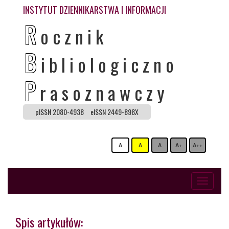
INSTYTUT DZIENNIKARSTWA I INFORMACJI
R
ocznik
B
ibliologiczno
P
rasoznawczy
pISSN 2080-4938
eISSN 2449-898X
A
A
A
A+
A++
Toggle
navigati
Spis artykułów: