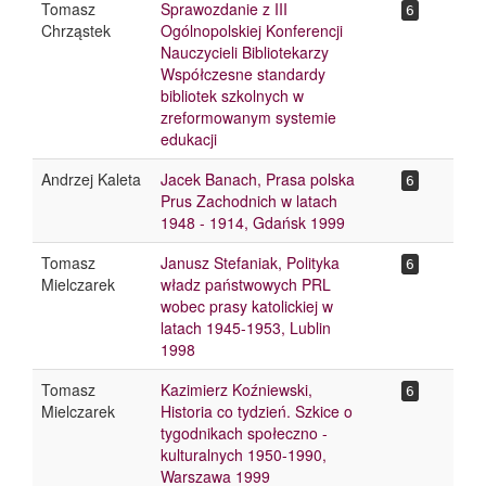
Tomasz
Sprawozdanie z III
6
Chrząstek
Ogólnopolskiej Konferencji
Nauczycieli Bibliotekarzy
Współczesne standardy
bibliotek szkolnych w
zreformowanym systemie
edukacji
Andrzej Kaleta
Jacek Banach, Prasa polska
6
Prus Zachodnich w latach
1948 - 1914, Gdańsk 1999
Tomasz
Janusz Stefaniak, Polityka
6
Mielczarek
władz państwowych PRL
wobec prasy katolickiej w
latach 1945-1953, Lublin
1998
Tomasz
Kazimierz Koźniewski,
6
Mielczarek
Historia co tydzień. Szkice o
tygodnikach społeczno -
kulturalnych 1950-1990,
Warszawa 1999