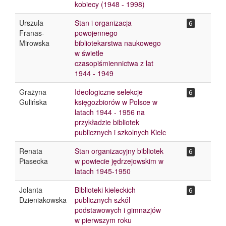
kobiecy (1948 - 1998)
Urszula
Stan i organizacja
6
Franas-
powojennego
Mirowska
bibliotekarstwa naukowego
w świetle
czasopiśmiennictwa z lat
1944 - 1949
Grażyna
Ideologiczne selekcje
6
Gulińska
księgozbiorów w Polsce w
latach 1944 - 1956 na
przykładzie bibliotek
publicznych i szkolnych Kielc
Renata
Stan organizacyjny bibliotek
6
Piasecka
w powiecie jędrzejowskim w
latach 1945-1950
Jolanta
Biblioteki kieleckich
6
Dzieniakowska
publicznych szkól
podstawowych i gimnazjów
w pierwszym roku