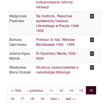
funkcjonowania reformy
edukacji
Małgorzata
Na rozdrożu. Repertuar
6
Ptasińska
wydawniczy Instytutu
Literackiego w Paryżu 1948-
1952
Barbara
Profesor dr hab. Wiesław
5
Dąbrowska
Bieńskowski 1926 - 1999
Jolanta Kępa-
Dr Kazimierz Warda 1939 -
5
Mętrak
2000
Władysław
Struktura naukoznawstwa a
5
Maria Grabski
metodologia bibliologii
<< first
< previous
11
12
13
14
15
16
17
18
19
next >
last >>