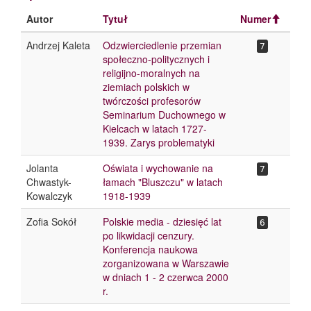
Autor
Tytuł
Numer
Andrzej Kaleta
Odzwierciedlenie przemian
7
społeczno-politycznych i
religijno-moralnych na
ziemiach polskich w
twórczości profesorów
Seminarium Duchownego w
Kielcach w latach 1727-
1939. Zarys problematyki
Jolanta
Oświata i wychowanie na
7
Chwastyk-
łamach "Bluszczu" w latach
Kowalczyk
1918-1939
Zofia Sokół
Polskie media - dziesięć lat
6
po likwidacji cenzury.
Konferencja naukowa
zorganizowana w Warszawie
w dniach 1 - 2 czerwca 2000
r.