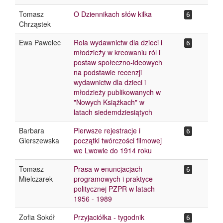
Tomasz
O Dziennikach słów kilka
6
Chrząstek
Ewa Pawelec
Rola wydawnictw dla dzieci i
6
młodzieży w kreowaniu ról i
postaw społeczno-ideowych
na podstawie recenzji
wydawnictw dla dzieci i
młodzieży publikowanych w
"Nowych Książkach" w
latach siedemdziesiątych
Barbara
Pierwsze rejestracje i
6
Gierszewska
początki twórczości filmowej
we Lwowie do 1914 roku
Tomasz
Prasa w enuncjacjach
6
Mielczarek
programowych i praktyce
politycznej PZPR w latach
1956 - 1989
Zofia Sokół
Przyjaciółka - tygodnik
6