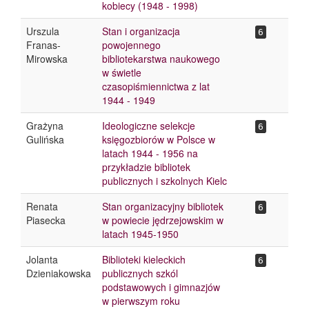
kobiecy (1948 - 1998)
Urszula
Stan i organizacja
6
Franas-
powojennego
Mirowska
bibliotekarstwa naukowego
w świetle
czasopiśmiennictwa z lat
1944 - 1949
Grażyna
Ideologiczne selekcje
6
Gulińska
księgozbiorów w Polsce w
latach 1944 - 1956 na
przykładzie bibliotek
publicznych i szkolnych Kielc
Renata
Stan organizacyjny bibliotek
6
Piasecka
w powiecie jędrzejowskim w
latach 1945-1950
Jolanta
Biblioteki kieleckich
6
Dzieniakowska
publicznych szkól
podstawowych i gimnazjów
w pierwszym roku