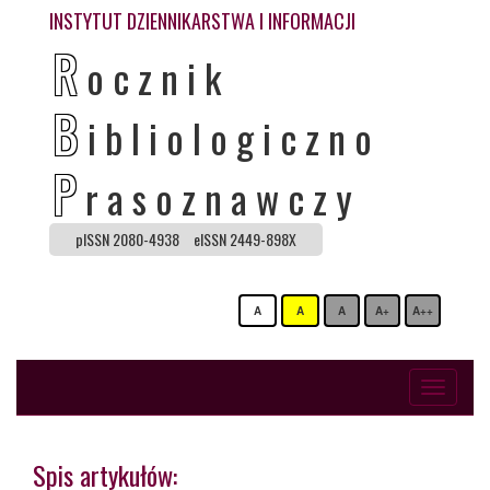
INSTYTUT DZIENNIKARSTWA I INFORMACJI
R
ocznik
B
ibliologiczno
P
rasoznawczy
pISSN 2080-4938
eISSN 2449-898X
A
A
A
A+
A++
Toggle
navigati
Spis artykułów: