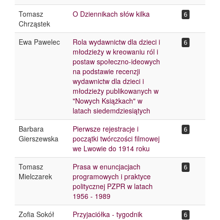
Tomasz
O Dziennikach słów kilka
6
Chrząstek
Ewa Pawelec
Rola wydawnictw dla dzieci i
6
młodzieży w kreowaniu ról i
postaw społeczno-ideowych
na podstawie recenzji
wydawnictw dla dzieci i
młodzieży publikowanych w
"Nowych Książkach" w
latach siedemdziesiątych
Barbara
Pierwsze rejestracje i
6
Gierszewska
początki twórczości filmowej
we Lwowie do 1914 roku
Tomasz
Prasa w enuncjacjach
6
Mielczarek
programowych i praktyce
politycznej PZPR w latach
1956 - 1989
Zofia Sokół
Przyjaciółka - tygodnik
6