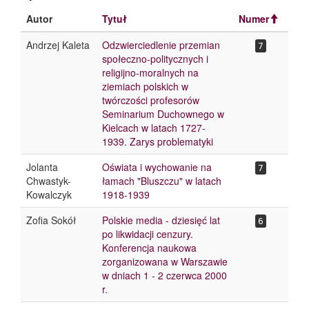
Autor
Tytuł
Numer
Andrzej Kaleta
Odzwierciedlenie przemian
7
społeczno-politycznych i
religijno-moralnych na
ziemiach polskich w
twórczości profesorów
Seminarium Duchownego w
Kielcach w latach 1727-
1939. Zarys problematyki
Jolanta
Oświata i wychowanie na
7
Chwastyk-
łamach "Bluszczu" w latach
Kowalczyk
1918-1939
Zofia Sokół
Polskie media - dziesięć lat
6
po likwidacji cenzury.
Konferencja naukowa
zorganizowana w Warszawie
w dniach 1 - 2 czerwca 2000
r.