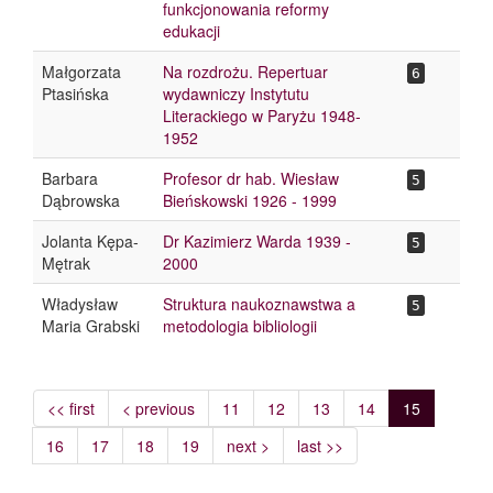
funkcjonowania reformy
edukacji
Małgorzata
Na rozdrożu. Repertuar
6
Ptasińska
wydawniczy Instytutu
Literackiego w Paryżu 1948-
1952
Barbara
Profesor dr hab. Wiesław
5
Dąbrowska
Bieńskowski 1926 - 1999
Jolanta Kępa-
Dr Kazimierz Warda 1939 -
5
Mętrak
2000
Władysław
Struktura naukoznawstwa a
5
Maria Grabski
metodologia bibliologii
<< first
< previous
11
12
13
14
15
16
17
18
19
next >
last >>