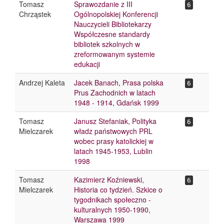
Tomasz
Sprawozdanie z III
6
Chrząstek
Ogólnopolskiej Konferencji
Nauczycieli Bibliotekarzy
Współczesne standardy
bibliotek szkolnych w
zreformowanym systemie
edukacji
Andrzej Kaleta
Jacek Banach, Prasa polska
6
Prus Zachodnich w latach
1948 - 1914, Gdańsk 1999
Tomasz
Janusz Stefaniak, Polityka
6
Mielczarek
władz państwowych PRL
wobec prasy katolickiej w
latach 1945-1953, Lublin
1998
Tomasz
Kazimierz Koźniewski,
6
Mielczarek
Historia co tydzień. Szkice o
tygodnikach społeczno -
kulturalnych 1950-1990,
Warszawa 1999